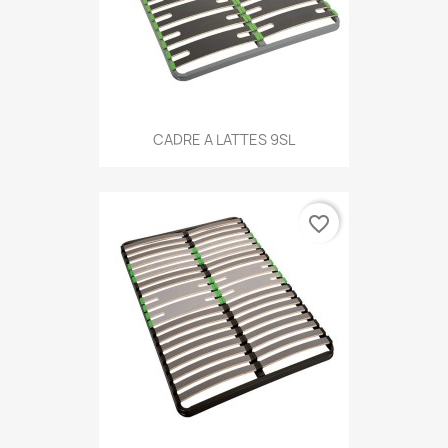
CADRE A LATTES 9SL
favorite_border