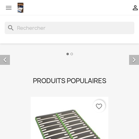


search


PRODUITS POPULAIRES
favorite_border