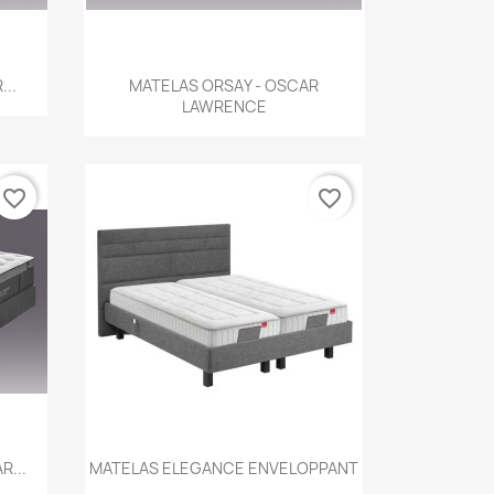
Aperçu rapide

..
MATELAS ORSAY - OSCAR
LAWRENCE
favorite_border
favorite_border
Aperçu rapide

R...
MATELAS ELEGANCE ENVELOPPANT