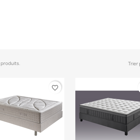
12 produits.
Trier 
favorite_border