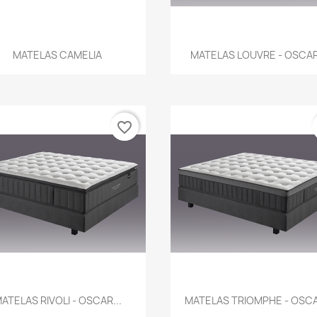
Aperçu rapide
Aperçu rapide


MATELAS CAMELIA
MATELAS LOUVRE - OSCAR.
favorite_border
Aperçu rapide
Aperçu rapide


ATELAS RIVOLI - OSCAR...
MATELAS TRIOMPHE - OSCA