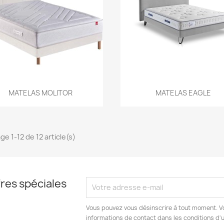
Aperçu rapide
Aperçu rapide


MATELAS MOLITOR
MATELAS EAGLE
ge 1-12 de 12 article(s)
res spéciales
Vous pouvez vous désinscrire à tout moment. V
informations de contact dans les conditions d'ut