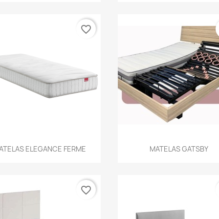
favorite_border
Aperçu rapide
Aperçu rapide


ATELAS ELEGANCE FERME
MATELAS GATSBY
favorite_border